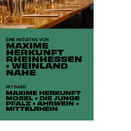
EINE INITIATIVE VON
MAXIME
HERKUNFT
RHEINHESSEN
•
WEINLAND
NAHE
MIT DABEI
MAXIME HERKUNFT
MOSEL • DIE JUNGE
PFALZ • AHRWEIN •
MITTELRHEIN