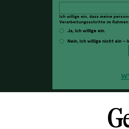
Ich willige ein, dass meine perso
Verarbeitungsschritte im Rahmen
Ja, ich willige ein.
Nein, ich willige nicht ein –
w
Ge