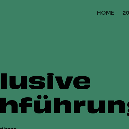
HOME
2
lusive
hführun