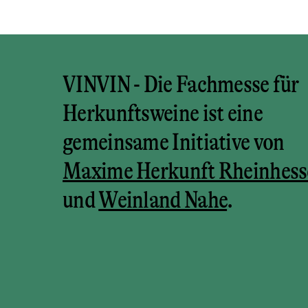
VINVIN - Die Fachmesse für
Herkunftsweine ist eine
gemeinsame Initiative von
Maxime Herkunft Rheinhess
und
Weinland Nahe
.