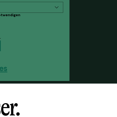
notwendigen
.
es
er.