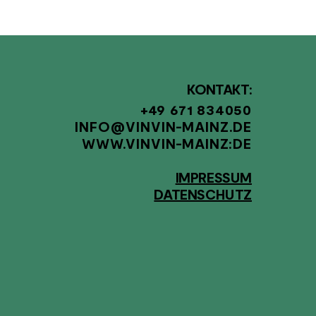
KONTAKT:
+49 671 834050
INFO@VINVIN-MAINZ.DE
WWW.VINVIN-MAINZ
:DE
IMPRESSUM
DATENSCHUTZ