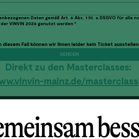
nenbezogenen Daten gemäß Art. 6 Abs. 1 lit. a DSGVO für alle 
 der VINVIN 2026 genutzt werden
*
 in diesem Fall können wir Ihnen leider kein Ticket ausstellen
SENDEN
Direkt zu den Masterclasses: 
ww.vinvin-mainz.de/masterclass
meinsam bess